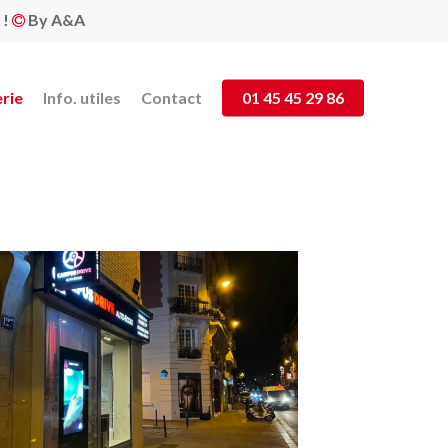
 !
By A&A
rie
Info. utiles
Contact
01 45 45 29 86