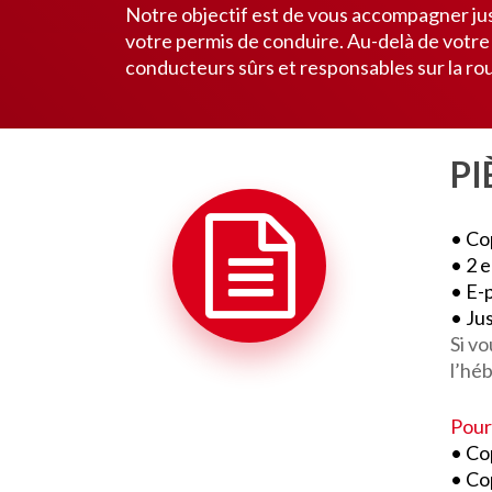
Notre objectif est de vous accompagner jusq
votre permis de conduire. Au-delà de votre
conducteurs sûrs et responsables sur la ro
PI
• Co
• 2 
• E-
• Jus
Si v
l’hé
Pour
• Co
• Co