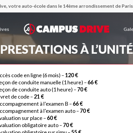
ve, votre auto-école dans le 14ème arrondissement de Paris
èves
Gale
PRESTATIONS À L’UNITÉ
ccès code en ligne (6 mois) –
120 €
eçon de conduite manuelle (1 heure) –
66 €
eçon de conduite auto (1 heure) –
70 €
ivret de code –
21 €
Accompagnement à l’examen B –
66 €
Accompagnement à l’examen auto –
70 €
valuation sur place –
60 €
valuation obligatoire auto –
70 €
valuation obligatoire sur simu –
55 €