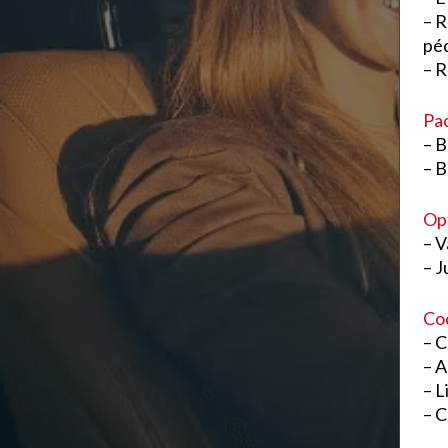
– R
pé
– R
Pac
– B
– B
Opt
– V
– J
Cod
– C
– A
– L
– C