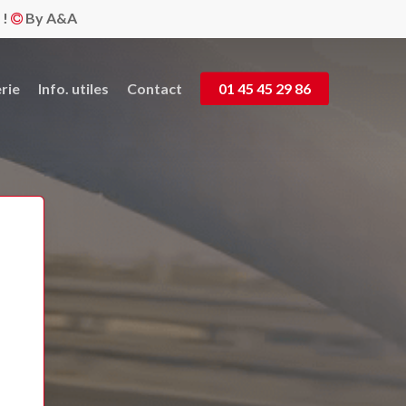
 !
By A&A
rie
Info. utiles
Contact
01 45 45 29 86