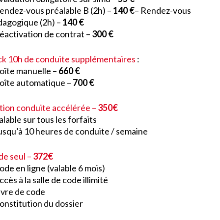
endez-vous préalable B (2h) –
140 €
– Rendez-vous
dagogique (2h) –
140 €
éactivation de contrat –
300 €
k 10h de conduite supplémentaires
:
oîte manuelle –
660 €
oîte automatique –
700 €
ion conduite accélérée –
350€
alable sur tous les forfaits
usqu’à 10 heures de conduite / semaine
e seul –
372€
ode en ligne (valable 6 mois)
ccès à la salle de code illimité
ivre de code
onstitution du dossier